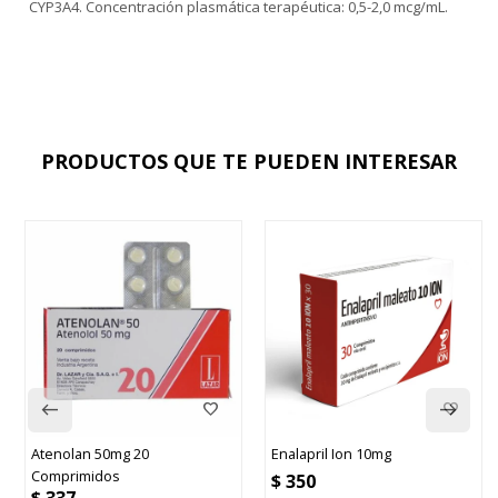
CYP3A4. Concentración plasmática terapéutica: 0,5-2,0 mcg/mL.
PRODUCTOS QUE TE PUEDEN INTERESAR
20
Enalapril Ion 10mg
Hemoxan Gotas 4
$
350
$
404