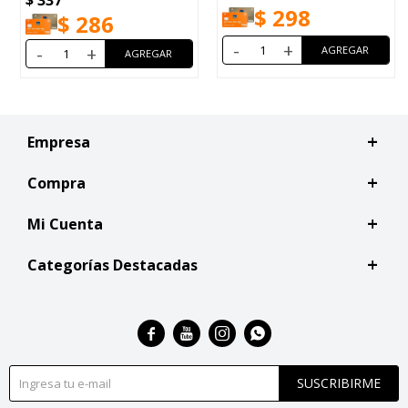
$
298
$
343
6
-
+
-
+
Empresa
Compra
Mi Cuenta
Categorías Destacadas




SUSCRIBIRME