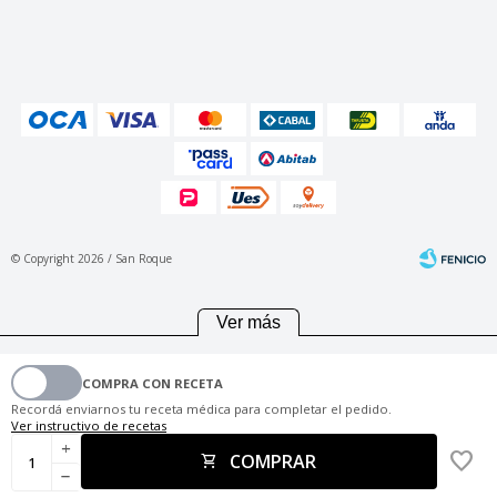
© Copyright 2026 / San Roque
Ver más
COMPRA CON RECETA
Fenicio
Recordá enviarnos tu receta médica para completar el pedido.
Ver instructivo de recetas
add
COMPRAR
remove