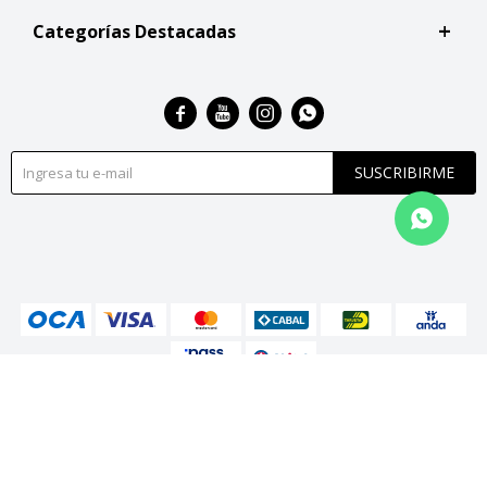
Categorías Destacadas




SUSCRIBIRME
© Copyright 2026 / San Roque