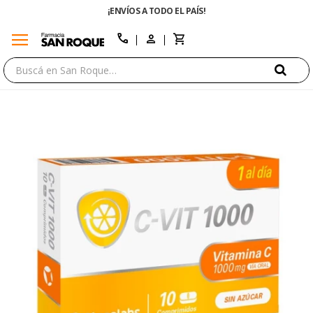
¡ENVÍOS A TODO EL PAÍS!
menu
close
call