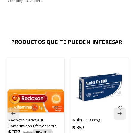
Complejo B Dispert
PRODUCTOS QUE TE PUEDEN INTERESAR
Redoxon Naranja 10
Mulsi D3 800mg
Comprimidos Efervescente
$
357
$
327
$
468
30