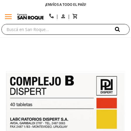
¡ENVÍOS A TODO EL PAÍS!
menu
close
call