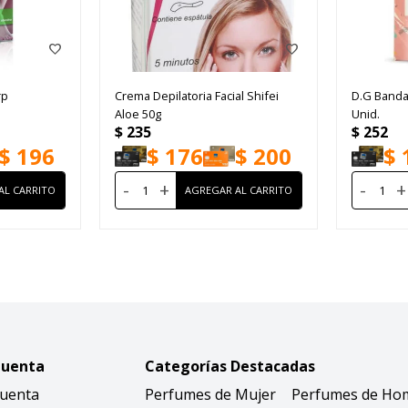
rp
Crema Depilatoria Facial Shifei
D.G Banda
Aloe 50g
Unid.
$
235
$
252
$
196
$
176
$
200
$
-
+
-
+
Cuenta
Categorías Destacadas
Cuenta
Perfumes de Mujer
Perfumes de Ho