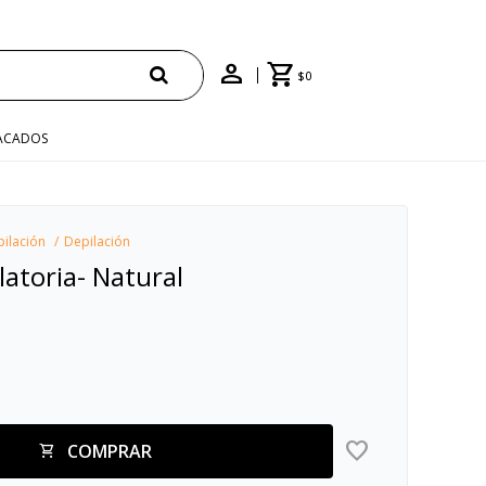
00 CON CUPÓN "ENVÍO"
$
0
ACADOS
pilación
Depilación
latoria- Natural
COMPRAR