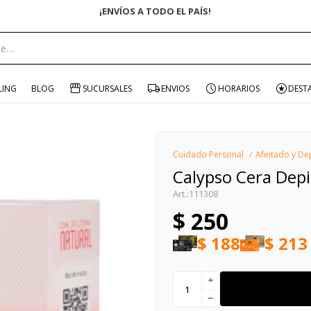
ENVÍO GRATIS EN COMPRAS +$15
portante:
LING
BLOG
SUCURSALES
ENVIOS
HORARIOS
DEST
Cuidado Personal
Afeitado y De
Calypso Cera Depi
111308
$
250
$
188
$
213
add
remove