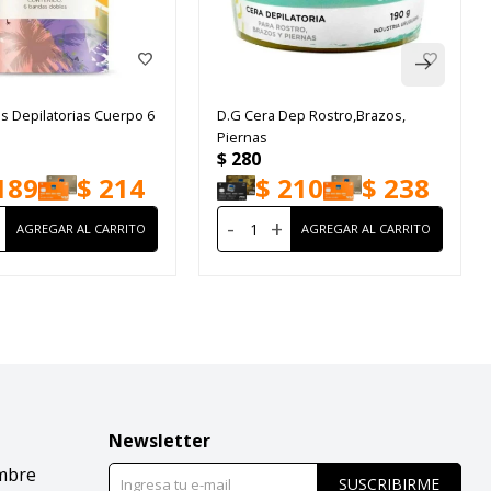
s Depilatorias Cuerpo 6
D.G Cera Dep Rostro,Brazos,
Piernas
$
280
189
$
214
$
210
$
238
-
+
Newsletter
mbre
SUSCRIBIRME