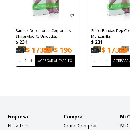
Bandas Depilatorias Corporales
Shifei Bandas Dep Co
Shifei Aloe 12 Unidades
Menzanilla
$
231
$
231
$
173
$
196
$
173
-
+
-
+
Empresa
Compra
Mi 
Nosotros
Cómo Comprar
Mi 