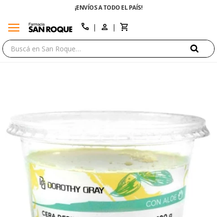
¡ENVÍOS A TODO EL PAÍS!
menu
close
call