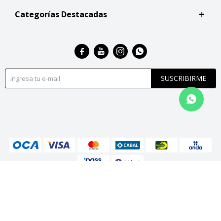
Categorías Destacadas




SUSCRIBIRME
© Copyright 2026 / San Roque