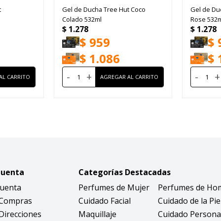
t
Gel de Ducha Tree Hut Coco
Gel de Du
Colado 532ml
Rose 532m
$
1.278
$
1.278
$
959
$
$
1.086
$
-
+
-
+
Cuenta
Categorías Destacadas
Cuenta
Perfumes de Mujer
Perfumes de Ho
 Compras
Cuidado Facial
Cuidado de la Pie
Direcciones
Maquillaje
Cuidado Persona