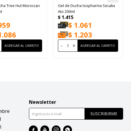
cha Tree Hut Moroccan
Gel de Ducha Isispharma Secalia
l
Ato 200ml
$
1.415
959
$
1.061
1.086
$
1.203
-
+
Newsletter
mbre
SUSCRIBIRME
l
l



