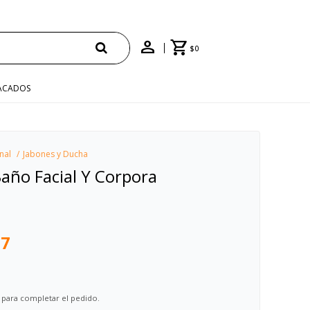
$
0
ACADOS
nal
Jabones y Ducha
año Facial Y Corpora
37
 para completar el pedido.