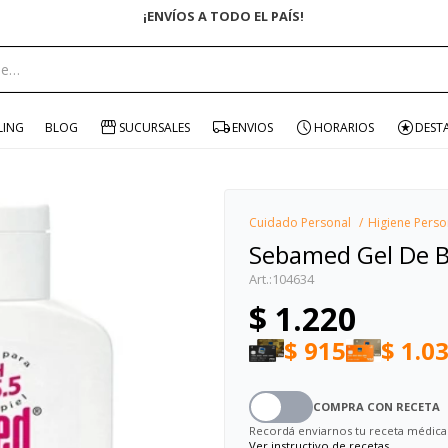
¡ENVÍOS A TODO EL PAÍS!
portante:
LING
BLOG
SUCURSALES
ENVIOS
HORARIOS
DEST
Cuidado Personal
Higiene Perso
Sebamed Gel De B
104634
$
1.220
$
915
$
1.0
COMPRA CON RECETA
Recordá enviarnos tu receta médica
Ver instructivo de recetas