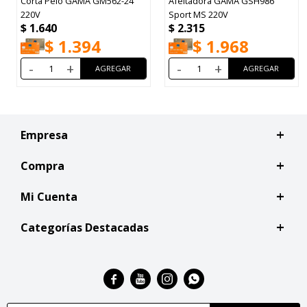
Corta Pelo GAMA GM562-24
Afeitadora GAMA GSH986
220V
Sport MS 220V
$
1.640
$
2.315
$
1.394
$
1.968
-
+
-
+
Empresa
Compra
Mi Cuenta
Categorías Destacadas



