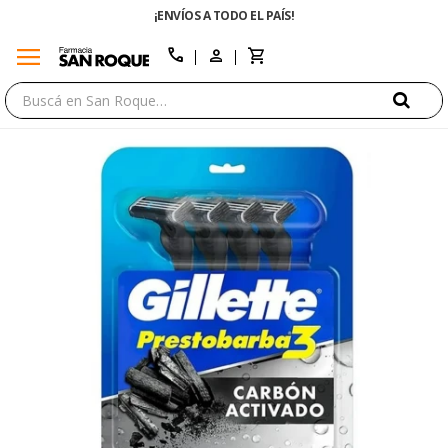
¡ENVÍOS A TODO EL PAÍS!
menu
close
call