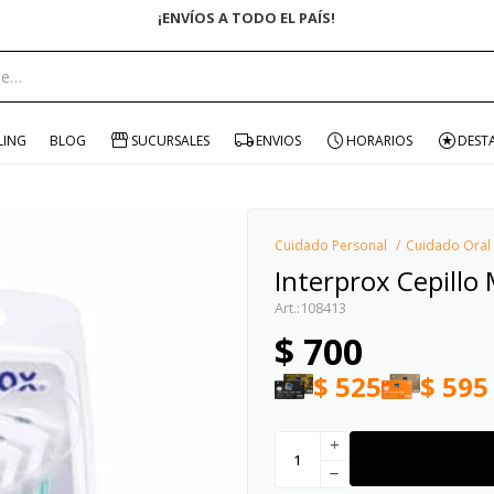
ENVÍO GRATIS EN COMPRAS +$1500 CON CUPÓN "ENVÍO"
portante:
LING
BLOG
SUCURSALES
ENVIOS
HORARIOS
DEST
Cuidado Personal
Cuidado Oral
Interprox Cepillo 
108413
$
700
$
525
$
595
add
remove