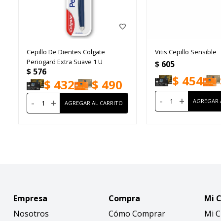
Cepillo De Dientes Colgate
Vitis Cepillo Sensible
Periogard Extra Suave 1 U
$
605
$
576
$
454
$
432
$
490
-
+
-
+
Empresa
Compra
Mi 
Nosotros
Cómo Comprar
Mi 