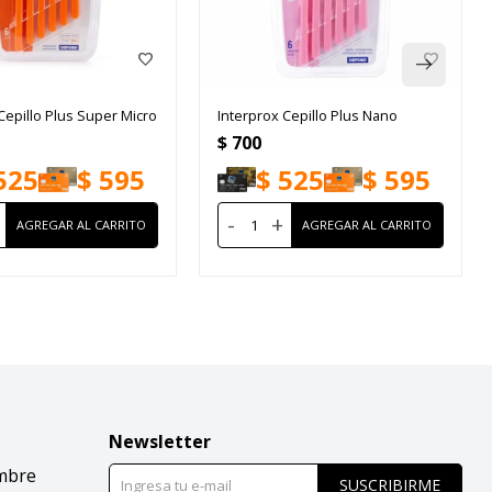
Cepillo Plus Super Micro
Interprox Cepillo Plus Nano
$
700
525
$
595
$
525
$
595
-
+
Newsletter
mbre
SUSCRIBIRME