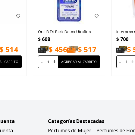
Oral B Tri Pack Detox Utrafino
Interprox 
$
608
$
700
$
514
$
456
$
517
$
-
+
-
+
Cuenta
Categorías Destacadas
Cuenta
Perfumes de Mujer
Perfumes de Ho