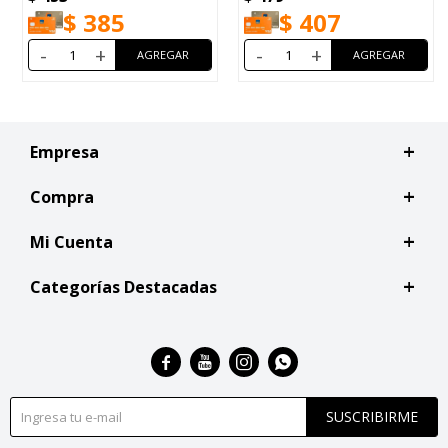
$
407
$
490
-
+
-
+
Empresa
Compra
Mi Cuenta
Categorías Destacadas




SUSCRIBIRME