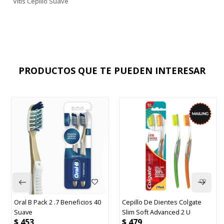
Vitis Cepillo Suave
PRODUCTOS QUE TE PUEDEN INTERESAR
40
Cepillo De Dientes Colgate
Cepillo De Dientes Colgate
Slim Soft Advanced 2 U
Periogard Extra Suave 1 U
$
479
$
576