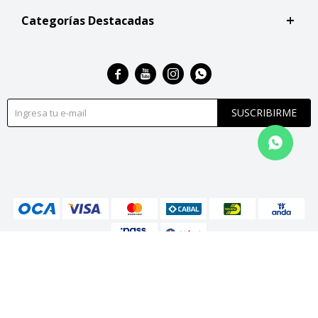
Categorías Destacadas




SUSCRIBIRME
© Copyright 2026 / San Roque