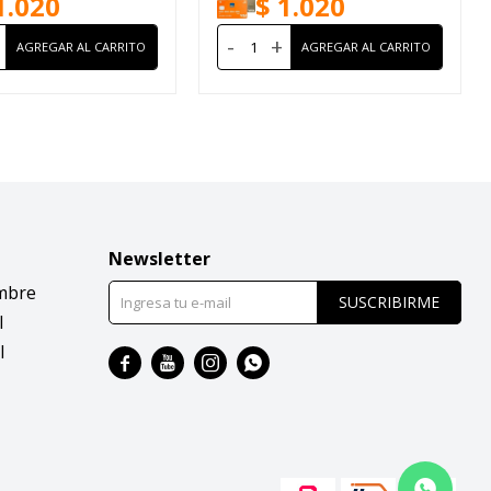
1.020
$
1.020
-
+
Newsletter
mbre
SUSCRIBIRME
l
l



