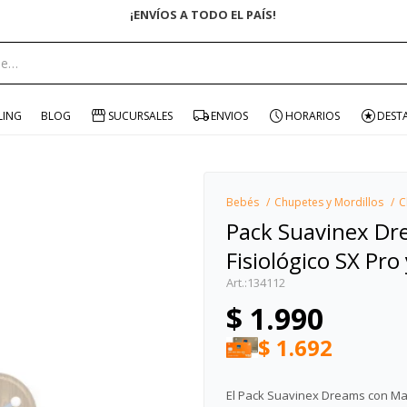
ENVÍO GRATIS EN COMPRAS +$1500 CON CUPÓN "ENVÍO"
portante:
LING
BLOG
SUCURSALES
ENVIOS
HORARIOS
DEST
Bebés
Chupetes y Mordillos
C
Pack Suavinex D
Fisiológico SX Pro
134112
$
1.990
$
1.692
El Pack Suavinex Dreams con Mam