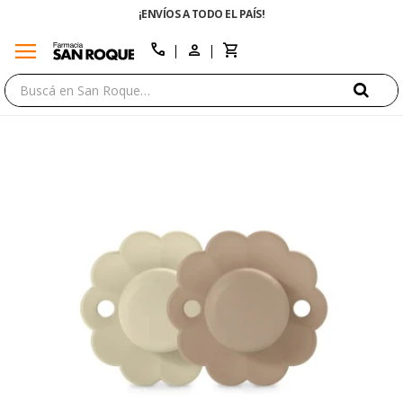
¡ENVÍOS A TODO EL PAÍS!
menu
close
call