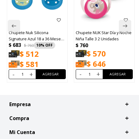
Chupete Nuk Silicona
Chupete NUK Star Día y Noche
Signature Azul 18 a 36 Meses
Niña Talle 3 2 Unidades
$
683
$
760
2 Unidades
$
760
10
$
570
$
512
$
646
$
581
-
+
-
+
Empresa
Compra
Mi Cuenta