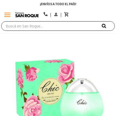
¡ENVÍOS A TODO EL PAÍS!
menu
close
call