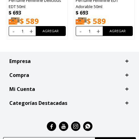
Perfume Feminine Delicious
Perfume Feminine EDT
EDT 50ml
Adorable 50ml
$
693
$
693
$
589
$
589
-
+
-
+
Empresa
Compra
Mi Cuenta
Categorías Destacadas



