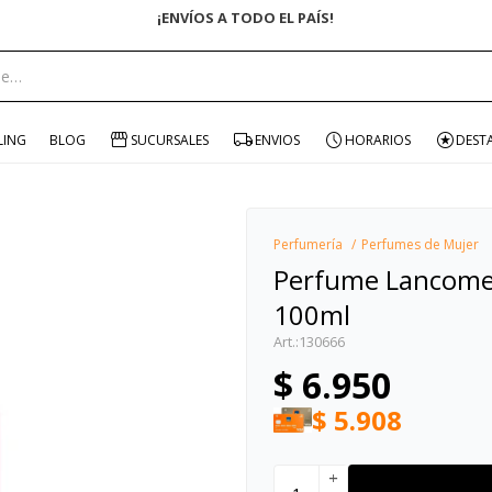
¡ENVÍOS A TODO EL PAÍS!
portante:
LING
BLOG
SUCURSALES
ENVIOS
HORARIOS
DEST
Perfumería
Perfumes de Mujer
Perfume Lancome L
100ml
130666
$
6.950
$
5.908
add