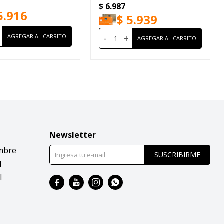
$
6.987
5.916
$
5.939
-
+
Newsletter
mbre
SUSCRIBIRME
l
l



