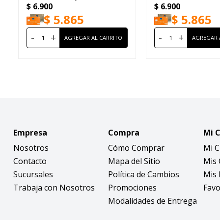
$
6.900
$
6.900
Travel Size 5ml
$
5.865
$
5.865
-
+
-
+
Empresa
Compra
Mi 
Nosotros
Cómo Comprar
Mi 
Contacto
Mapa del Sitio
Mis
Sucursales
Política de Cambios
Mis 
Trabaja con Nosotros
Promociones
Favo
Modalidades de Entrega