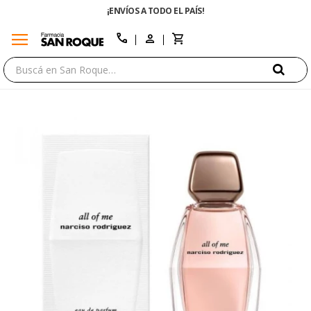
¡ENVÍOS A TODO EL PAÍS!
menu
close
call