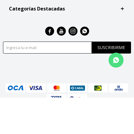
Categorías Destacadas




SUSCRIBIRME
© Copyright 2026 / San Roque