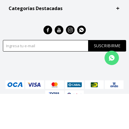
Categorías Destacadas




SUSCRIBIRME
© Copyright 2026 / San Roque