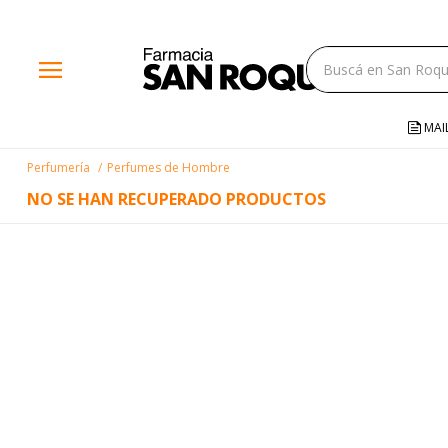
close
menu
storefront
local_shipping
MAI
credit_card
Perfumería
Perfumes de Hombre
help
NO SE HAN RECUPERADO PRODUCTOS