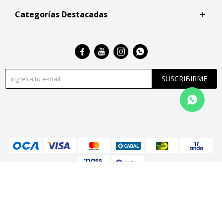
Categorías Destacadas




SUSCRIBIRME
© Copyright 2026 / San Roque