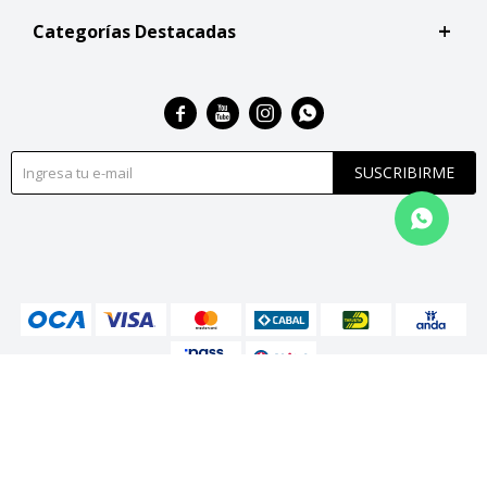
Categorías Destacadas




SUSCRIBIRME
© Copyright 2026 / San Roque