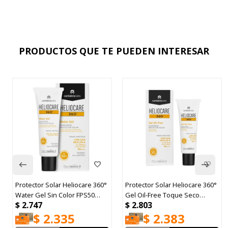
PRODUCTOS QUE TE PUEDEN INTERESAR
Protector Solar Heliocare 360°
Protector Solar Heliocare 360°
Water Gel Sin Color FPS50
Gel Oil-Free Toque Seco
$
2.747
$
2.803
50ml
FPS50 50ml
$
2.335
$
2.383