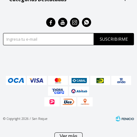




SUSCRIBIRME
© Copyright 2026 / San Roque
Ver más