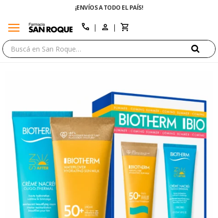
ENVÍO GRATIS EN COMPRAS +$1500 CON CUPÓN "ENVÍO
menu
close
call