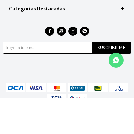
Categorías Destacadas




SUSCRIBIRME
© Copyright 2026 / San Roque