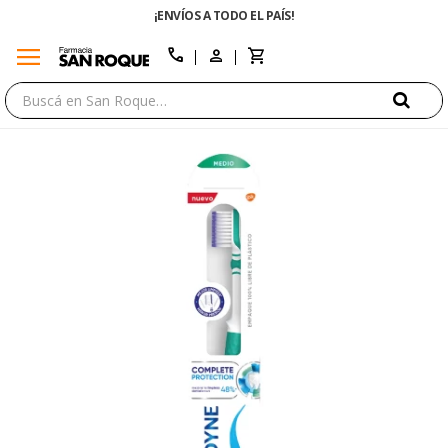
¡ENVÍOS A TODO EL PAÍS!
menu
close
call