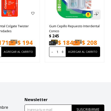
ntal Colgate Twister
Gum Cepillo Repuesto Interdental
nidades
Conico
$
245
171
$
194
$
184
$
208
-
+
Newsletter
mbre
SUSCRIBIRME