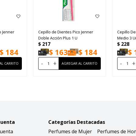
o Jenner
Cepillo de Dientes Pico Jenner
Cepillo De
Doble Acción Plus 1 U
Medio 3 U
$
217
$
228
$
184
$
163
$
184
$
-
+
-
+
Cuenta
Categorías Destacadas
Cuenta
Perfumes de Mujer
Perfumes de Ho