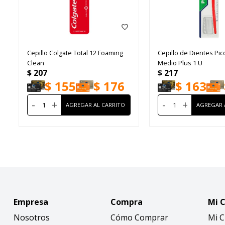
Cepillo Colgate Total 12 Foaming
Cepillo de Dientes Pic
Clean
Medio Plus 1 U
$
207
$
217
$
155
$
176
$
163
-
+
-
+
Empresa
Compra
Mi 
Nosotros
Cómo Comprar
Mi 