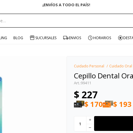
ENVÍO GRATIS EN COMPRAS +$1500 CON CUPÓN "ENVÍO"
portante:
LING
BLOG
SUCURSALES
ENVIOS
HORARIOS
DEST
Cuidado Personal
Cuidado Oral
Cepillo Dental Or
99411
$
227
$
170
$
193
add
remove