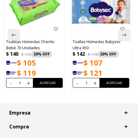
Toallas Húmedas Babysec
Toallitas Húmedas para Bebé
Ultra X50
Huggies Cuidado 4 en1 48
$
142
$
153
Unidades
$
178
20
$
192
20
$
107
$
115
$
121
$
130
-
+
-
+
Empresa
Compra