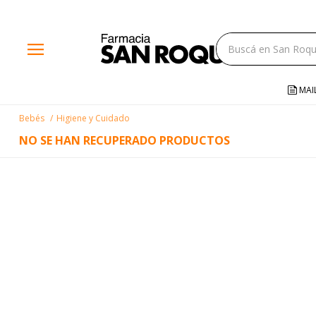
close
menu
storefront
local_shipping
MAI
credit_card
Bebés
Higiene y Cuidado
help
NO SE HAN RECUPERADO PRODUCTOS