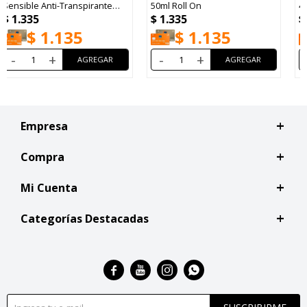
50ml Roll On
48h Spray 150ml
$
1.335
$
1.400
$
1.135
$
1.190
-
+
-
+
Empresa
Compra
Mi Cuenta
Categorías Destacadas



