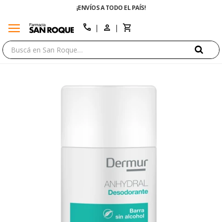
¡ENVÍOS A TODO EL PAÍS!
menu
close
call