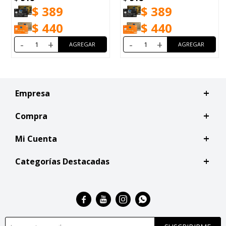
$
389
$
389
$
440
$
440
-
+
-
+
Empresa
Compra
Mi Cuenta
Categorías Destacadas



