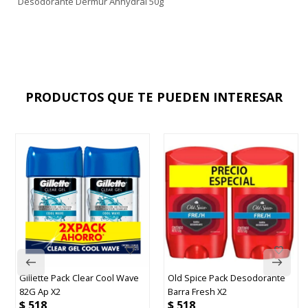
Desodorante Dermur Anhydral 50g
PRODUCTOS QUE TE PUEDEN INTERESAR
Gillette Pack Clear Cool Wave
Old Spice Pack Desodorante
82G Ap X2
Barra Fresh X2
$
518
$
518