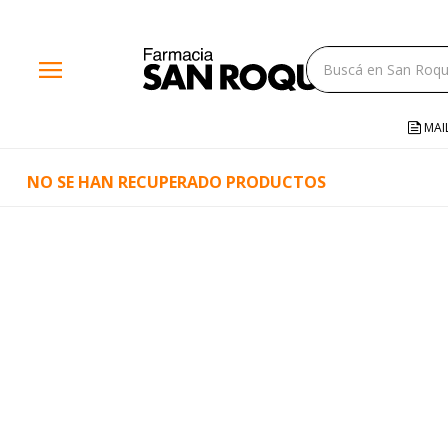
close
menu
storefront
local_shipping
MAI
credit_card
NO SE HAN RECUPERADO PRODUCTOS
help