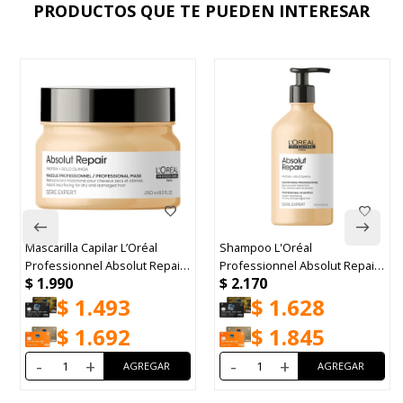
PRODUCTOS QUE TE PUEDEN INTERESAR
Mascarilla Capilar L’Oréal
Shampoo L'Oréal
Professionnel Absolut Repair
Professionnel Absolut Repair
$
1.990
$
2.170
250ml
500ml
$
1.493
$
1.628
$
1.692
$
1.845
-
+
-
+