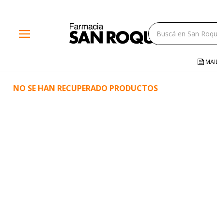
close
menu
storefront
local_shipping
MAI
credit_card
NO SE HAN RECUPERADO PRODUCTOS
help