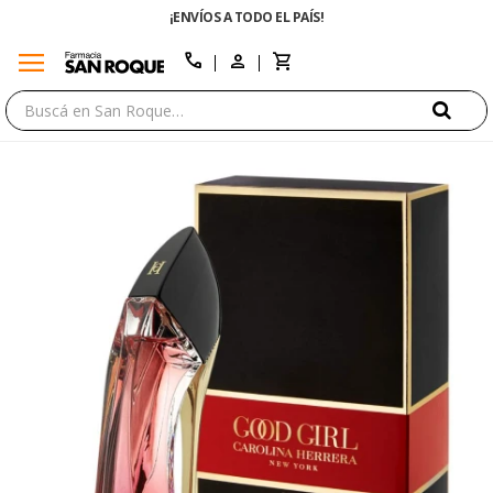
¡ENVÍOS A TODO EL PAÍS!
menu
close
call