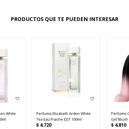
PRODUCTOS QUE TE PUEDEN INTERESAR
den White
Perfume Elizabeth Arden White
Perfume C
00ml
Tea Eau Fraiche EDT 100ml
Girl Blush
$
4.720
$
4.810