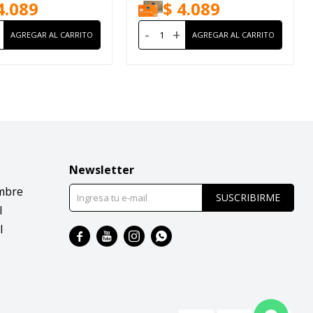
4.089
$
4.089
-
+
Newsletter
mbre
SUSCRIBIRME
l
l



