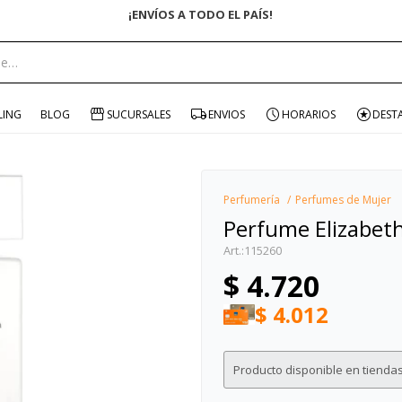
¡ENVÍOS A TODO EL PAÍS!
portante:
LING
BLOG
SUCURSALES
ENVIOS
HORARIOS
DEST
Perfumería
Perfumes de Mujer
Perfume Elizabet
115260
$
4.720
$
4.012
Producto disponible en tiendas