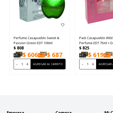
Perfume Casapueblo Sweet &
Pack Casapueblo Wild
Passion Green EDT 100ml
Perfume EDT 75ml + D
$
808
$
825
$
606
$
687
$
619
-
+
-
+
Empresa
Compra
Mi 