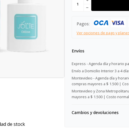
add
remove
Pagos:
Ver opciones de pago y plane
Envíos
Express - Agenda día y horario pa
Envío a Domicilio Interior 3 a 4 día
Montevideo - Agenda día y horario
compras mayores a $ 1.500 | Cost
Montevideo y Zona Metropolitana 
mayores a $ 1.500 | Costo normal:
Cambios y devoluciones
dad de stock