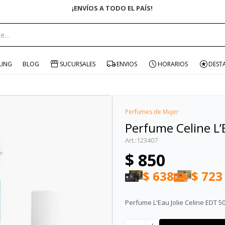
portante:
LING
BLOG
SUCURSALES
ENVIOS
HORARIOS
DEST
Perfumes de Mujer
Perfume Celine L’
123407
$
850
$
638
$
723
Perfume L'Eau Jolie Celine EDT 50