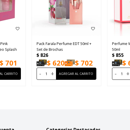
 Pink
Pack Farala Perfume EDT 50ml +
Perfume W
eo Splash
Set de Brochas
50ml
$
826
$
855
$
701
$
620
$
702
$
-
+
-
+
Cuenta
Categorías Destacadas