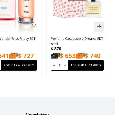
onder Bliss Friday EDT
Perfume Casapueblo Dreams EDT
80ml
$
870
641
$
727
$
653
$
740
-
+
Newsletter