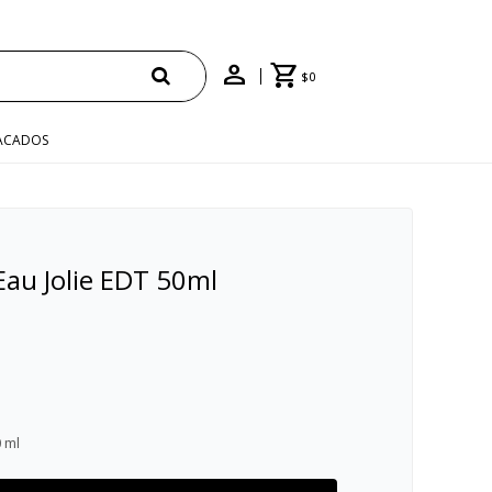
ENVÍO GRATIS EN COMPRAS +$1500 CON CUPÓN
$
0
ACADOS
Eau Jolie EDT 50ml
 ml