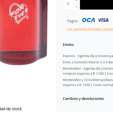
add
remove
Pagos:
Ver opciones de pago y plane
Envíos
Express - Agenda día y horario pa
Envío a Domicilio Interior 3 a 4 día
Montevideo - Agenda día y horario
compras mayores a $ 1.500 | Cost
Montevideo y Zona Metropolitana 
mayores a $ 1.500 | Costo normal:
Cambios y devoluciones
dad de stock