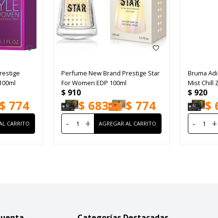
restige
Perfume New Brand Prestige Star
Bruma Adi
100ml
For Women EDP 100ml
Mist Chill
$
910
$
920
$
774
$
683
$
774
$
-
+
-
+
Cuenta
Categorías Destacadas