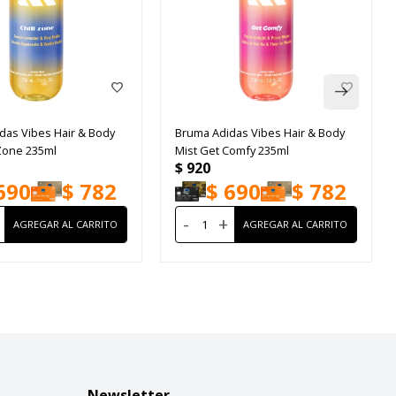
das Vibes Hair & Body
Bruma Adidas Vibes Hair & Body
 Zone 235ml
Mist Get Comfy 235ml
$
920
690
$
782
$
690
$
782
-
+
Newsletter