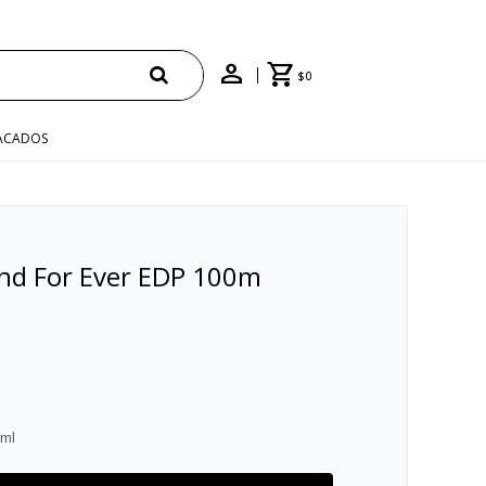
$
0
ACADOS
nd For Ever EDP 100m
0ml