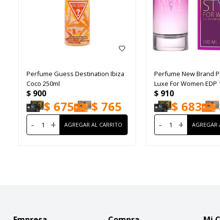
Perfume Guess Destination Ibiza
Perfume New Brand P
Coco 250ml
Luxe For Women EDP 
$
900
$
910
$
675
$
765
$
683
-
+
-
+
Empresa
Compra
Mi 