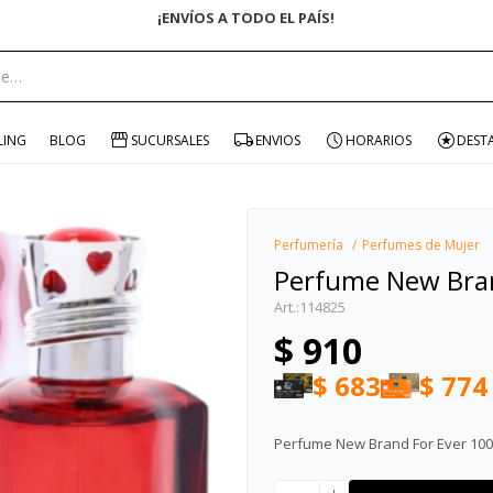
ENVÍO GRATIS EN COMPRAS +$1500 CON CUPÓN "ENVÍO"
portante:
LING
BLOG
SUCURSALES
ENVIOS
HORARIOS
DEST
Perfumería
Perfumes de Mujer
Perfume New Bra
114825
$
910
$
683
$
774
Perfume New Brand For Ever 10