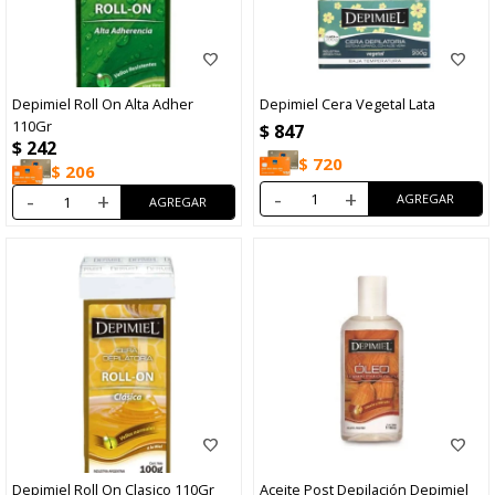
Depimiel Roll On Alta Adher
Depimiel Cera Vegetal Lata
110Gr
$
847
$
242
$
720
$
206
-
+
-
+
Depimiel Roll On Clasico 110Gr
Aceite Post Depilación Depimiel