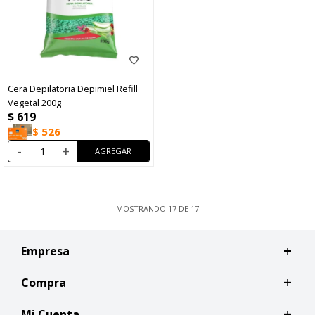
Cera Depilatoria Depimiel Refill
Vegetal 200g
$
619
$
526
-
+
MOSTRANDO
17
DE
17
Empresa
Compra
Mi Cuenta