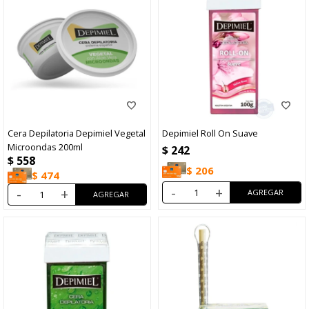
Cera Depilatoria Depimiel Vegetal
Depimiel Roll On Suave
Microondas 200ml
$
242
$
558
$
206
$
474
-
+
-
+