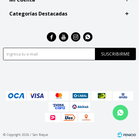
Categorías Destacadas




SUSCRIBIRME
© Copyright 2026 / San Roque