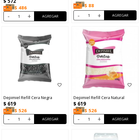
$
572
$
88
$
486
-
+
-
+
Depimiel Refill Cera Negra
Depimiel Refill Cera Natural
$
619
$
619
$
526
$
526
-
+
-
+