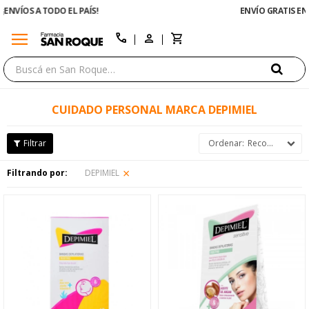
ENVÍO GRATIS EN COMPRAS +$1500 CON CUPÓN "ENVÍO"
menu
close
call
CUIDADO PERSONAL MARCA DEPIMIEL
Recomendados
Filtrando por:
DEPIMIEL