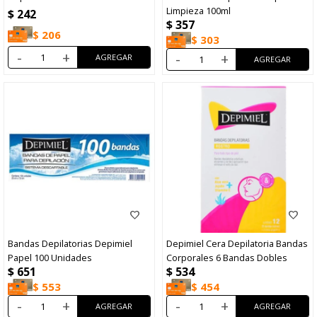
Limpieza 100ml
$
242
$
357
$
206
$
303
-
+
-
+
Bandas Depilatorias Depimiel
Depimiel Cera Depilatoria Bandas
Papel 100 Unidades
Corporales 6 Bandas Dobles
$
651
$
534
$
553
$
454
-
+
-
+