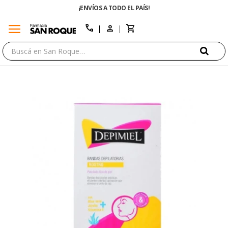
¡ENVÍOS A TODO EL PAÍS!
ENVÍO GRATIS E
menu
close
call