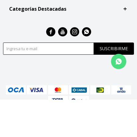
Categorías Destacadas




SUSCRIBIRME
© Copyright 2026 / San Roque