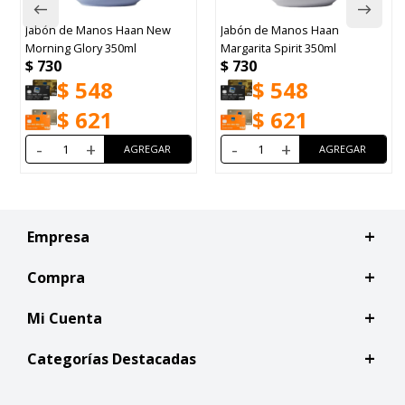
Jabón de Manos Haan New
Jabón de Manos Haan
Morning Glory 350ml
Margarita Spirit 350ml
$
730
$
730
$
548
$
548
$
621
$
621
-
+
-
+
Empresa
Compra
Mi Cuenta
Categorías Destacadas