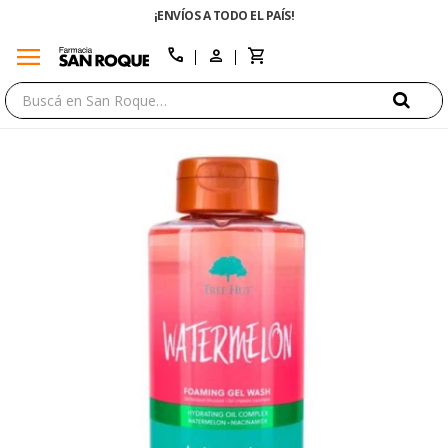
¡ENVÍOS A TODO EL PAÍS!
menu
close
call