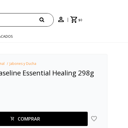
ENVÍO GRATIS EN COMPRAS +$1500 CON CUPÓN "ENVÍO"
$
0
ACADOS
nal
Jabones y Ducha
seline Essential Healing 298g
COMPRAR