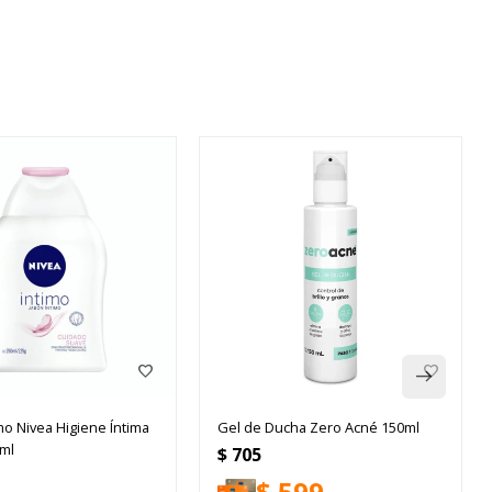
mo Nivea Higiene Íntima
Gel de Ducha Zero Acné 150ml
ml
$
705
$
599