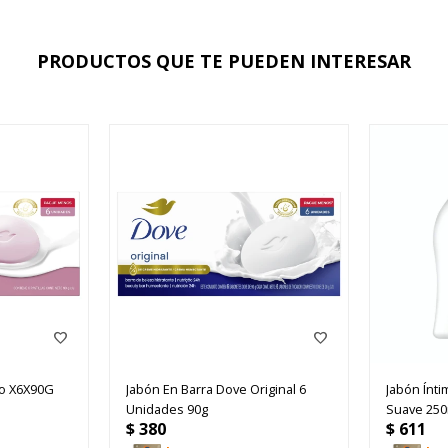
PRODUCTOS QUE TE PUEDEN INTERESAR
co X6X90G
Jabón En Barra Dove Original 6
Jabón Ínti
Unidades 90g
Suave 250
$
380
$
611