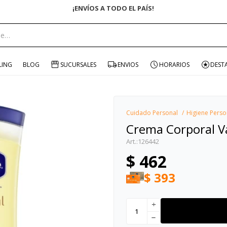
portante:
LING
BLOG
SUCURSALES
ENVIOS
HORARIOS
DEST
Cuidado Personal
Higiene Perso
Crema Corporal Va
126442
$
462
$
393
add
remove