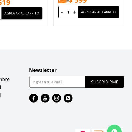
519
-
+
Newsletter
mbre
SUSCRIBIRME
l
l



