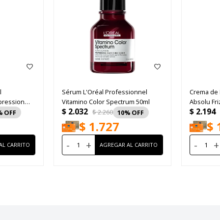
l
Sérum L'Oréal Professionnel
Crema de 
pression
Vitamino Color Spectrum 50ml
Absolu Fr
$
2.032
$
2.194
$
2.260
10
$
1.727
$
-
+
-
+