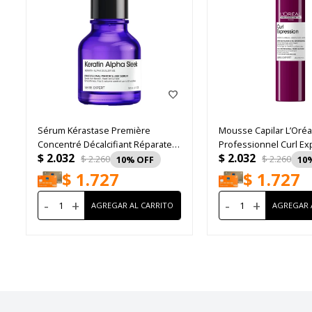
Sérum Kérastase Première
Mousse Capilar L’Oréa
Concentré Décalcifiant Réparateur
Professionnel Curl Ex
$
2.032
$
2.032
50ml
Rulos 250ml
$
2.260
$
2.260
10
10
$
1.727
$
1.727
-
+
-
+