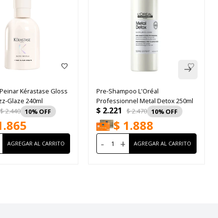
Peinar Kérastase Gloss
Pre-Shampoo L'Oréal
izz-Glaze 240ml
Professionnel Metal Detox 250ml
$
2.221
$
2.440
$
2.470
10
10
1.865
$
1.888
-
+