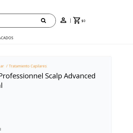
 "ENVÍO"
$
0
ACADOS
lar
Tratamiento Capilares
Professionnel Scalp Advanced
l
8