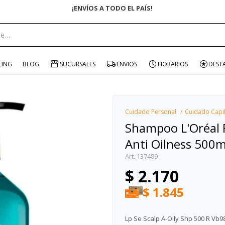
ENVÍO GRATIS EN COMPRAS +$1500 CON CUPÓN
portante:
LING
BLOG
SUCURSALES
ENVIOS
HORARIOS
DEST
Cuidado Personal
Cuidado Capi
Shampoo L'Oréal 
Anti Oilness 500m
137489
$
2.170
$
1.845
Lp Se Scalp A-Oily Shp 500 R Vb9