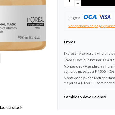
remove
Pagos:
Ver opciones de pago y plane
Envíos
Express - Agenda día y horario pa
Envío a Domicilio Interior 3 a 4 día
Montevideo - Agenda día y horario
compras mayores a $ 1.500 | Cost
Montevideo y Zona Metropolitana 
mayores a $ 1.500 | Costo normal:
Cambios y devoluciones
dad de stock