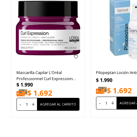
Mascarilla Capilar L'Oréal
Pilopeptan Loción Ant
Professionnel Curl Expression
$
1.990
$
1.990
250ml
$
1.692
$
1.692
-
+
-
+