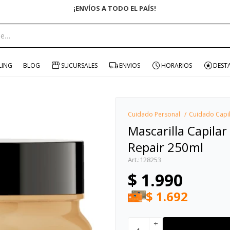
ENVÍO GRA
portante:
LING
BLOG
SUCURSALES
ENVIOS
HORARIOS
DEST
Cuidado Personal
Cuidado Capi
Mascarilla Capilar
Repair 250ml
128253
$
1.990
$
1.692
add