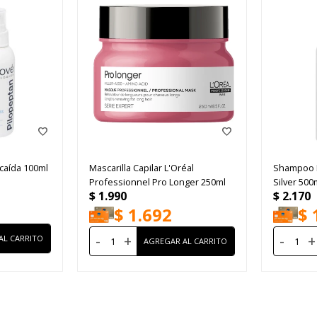
icaída 100ml
Mascarilla Capilar L'Oréal
Shampoo L
Professionnel Pro Longer 250ml
Silver 500
$
1.990
$
2.170
$
1.692
$
-
+
-
+