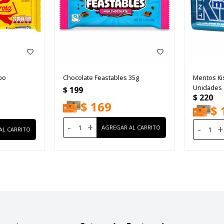
bo
Chocolate Feastables 35g
Mentos Ki
Unidades
$
199
$
220
$
169
$
-
+
-
+