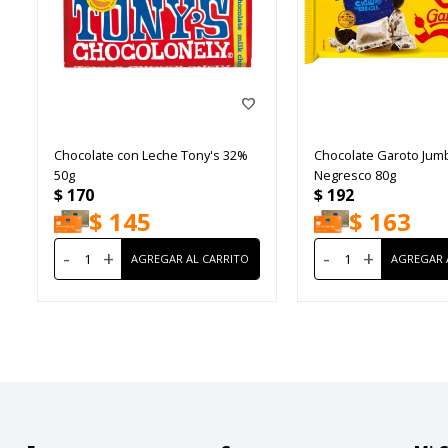
Chocolate con Leche Tony's 32%
Chocolate Garoto Jum
50g
Negresco 80g
$
170
$
192
$
145
$
163
-
+
-
+