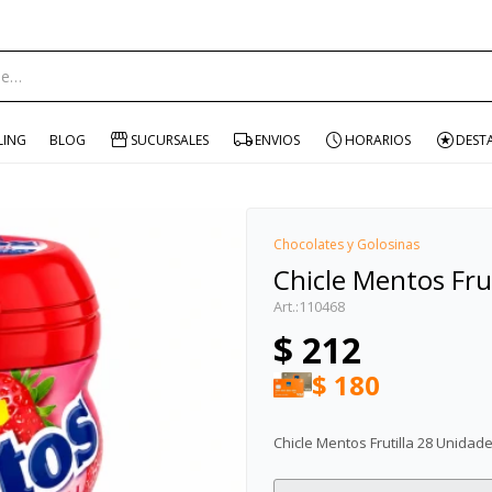
ENVÍO GRATIS EN COMPRAS +$1500 CON CUPÓN "ENVÍO"
portante:
LING
BLOG
SUCURSALES
ENVIOS
HORARIOS
DEST
Chocolates y Golosinas
Chicle Mentos Fru
110468
$
212
$
180
Chicle Mentos Frutilla 28 Unidad