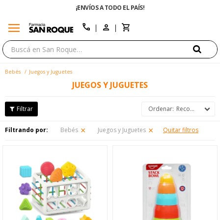
¡ENVÍOS A TODO EL PAÍS!
menu
close
call
Bebés
Juegos y Juguetes
JUEGOS Y JUGUETES
Recomendados
Filtrando por:
Bebés
Juegos y Juguetes
Quitar filtros