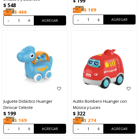
$
199
$
548
$
169
$
466
-
+
-
+
Juguete Didáctico Huanger
Autito Bombero Huanger con
Dinocar Celeste
Música y Luces
$
199
$
322
$
169
$
274
-
+
-
+