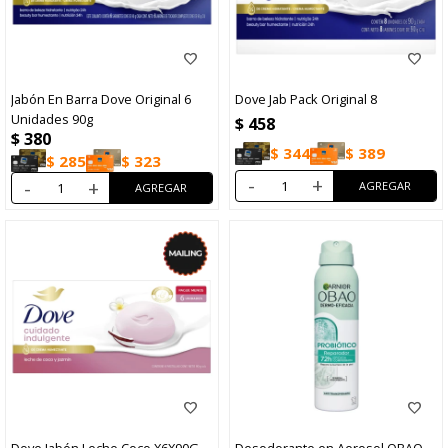
Jabón En Barra Dove Original 6
Dove Jab Pack Original 8
Unidades 90g
$
458
$
380
$
344
$
389
$
285
$
323
-
+
-
+