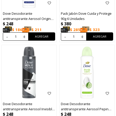
Dove Desodorante
Pack Jabón Dove Cuida y Protege
antitranspirante Aerosol Original
90g 6 Unidades
$
248
$
380
Femenin
$
186
$
211
$
285
$
323
-
+
-
+
Dove Desodorante
Dove Desodorante
antitranspirante Aerosol Invisible
antitranspirante Aerosol Pepino
$
248
$
248
Dry Me
Te Verde