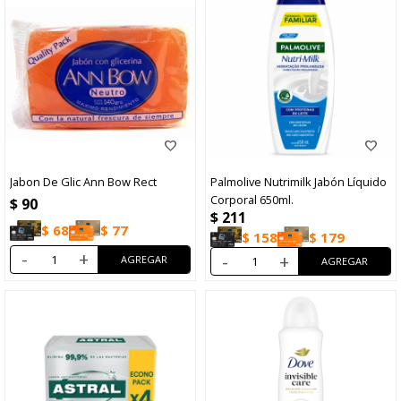
Jabon De Glic Ann Bow Rect
Palmolive Nutrimilk Jabón Líquido
Corporal 650ml.
$
90
$
211
$
68
$
77
$
158
$
179
-
+
-
+