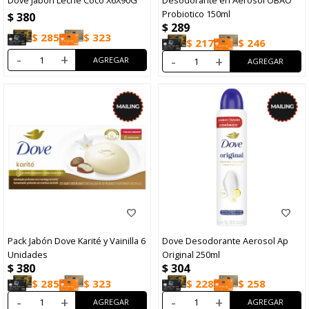
Dove Jabón Leche Coco X6X90G
Desodorante en Aerosol OBAO
Probiotico 150ml
$
380
$
289
$
285
$
323
$
217
$
246
-
+
-
+
Pack Jabón Dove Karité y Vainilla 6
Dove Desodorante Aerosol Ap
Unidades
Original 250ml
$
380
$
304
$
285
$
323
$
228
$
258
-
+
-
+