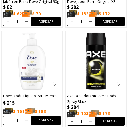
Jabón en Barra Dove Original 90g
Dove Jabón Barra Original X3
$
82
$
202
$
62
$
70
$
152
$
172
-
+
-
+
Dove Jabón Líquido Para Menos
Axe Desodorante Aero Body
Spray Black
$
215
$
204
$
161
$
183
$
153
$
173
-
+
-
+