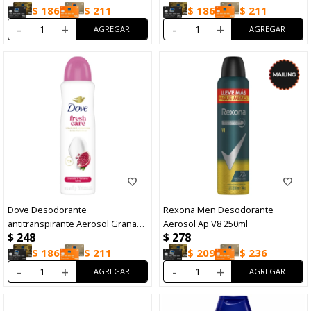
$
186
$
211
$
186
$
211
-
+
-
+
Dove Desodorante
Rexona Men Desodorante
antitranspirante Aerosol Granada
Aerosol Ap V8 250ml
$
248
$
278
Y Verbe
$
186
$
211
$
209
$
236
-
+
-
+