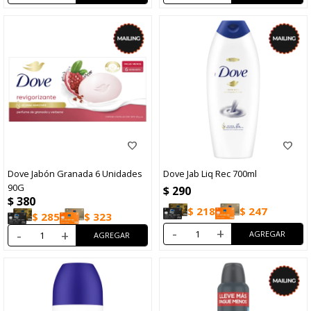
Dove Jabón Granada 6 Unidades
Dove Jab Liq Rec 700ml
90G
$
290
$
380
$
218
$
247
$
285
$
323
-
+
-
+