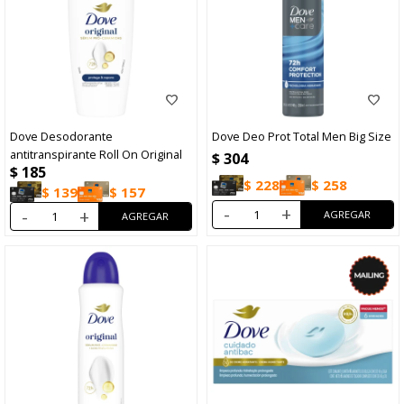
Dove Desodorante
Dove Deo Prot Total Men Big Size
antitranspirante Roll On Original
$
304
$
185
$
228
$
258
$
139
$
157
-
+
-
+