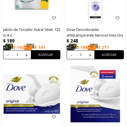
Jabón de Tocador Astral Silver 125
Dove Desodorante
G 4 U
antitranspirante Aerosol Invis Dry
$
189
$
248
$
142
$
161
$
186
$
211
-
+
-
+