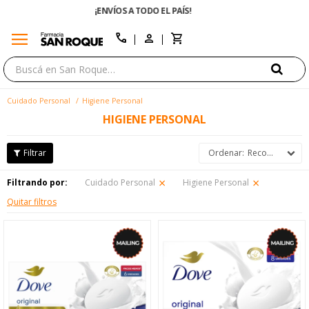
ENVÍO GRATIS EN COMPRAS +$1500 CON CUPÓN "ENVÍO"
menu
close
call
Cuidado Personal
Higiene Personal
HIGIENE PERSONAL
Recomendados
Filtrando por:
Cuidado Personal
Higiene Personal
Quitar filtros