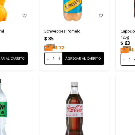
0ml
Schweppes Pomelo
Cappucc
125g
$
85
$
63
$
72
$
-
+
-