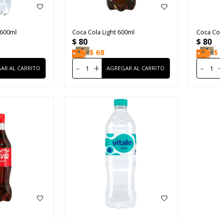
 600ml
Coca Cola Light 600ml
Coca Co
$
80
$
80
$
68
$
-
+
-