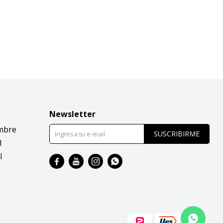
Newsletter
mbre
SUSCRIBIRME
l
l



