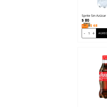
Sprite Sin Azúcar
$
80
$
68
-
+