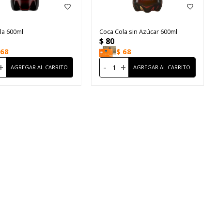
la 600ml
Coca Cola sin Azúcar 600ml
$
80
68
$
68
+
-
+