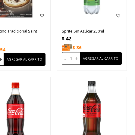
ino Tradicional Saint
Sprite Sin Azúcar 250ml
$
42
$
36
54
-
+
+