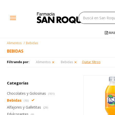
close
menu
storefront
local_shipping
MAI
credit_card
Alimentos
Bebidas
help
BEBIDAS
Filtrando por:
Alimentos
Bebidas
Quitar filtros
Categorías
Chocolates y Golosinas
(101)
Bebidas
(10)
Alfajores y Galletitas
(29)
Edulcorantes
(6)