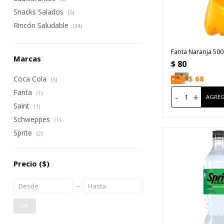
Snacks Salados
(5)
Rincón Saludable
(34)
Fanta Naranja 50
Marcas
$
80
$
68
Coca Cola
(5)
Fanta
(1)
-
+
Saint
(1)
Schweppes
(1)
Sprite
(2)
Precio
($)
OK